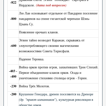
-822
Нордсколе.
(дата под вопросом)
Лю Лан основывает отдельное от Пандарии поселение
-
800
пандаренов на спине гигантской черепахи Шэнь-
Цзынь Су.
Появление орочьих кланов.
Эгвин тайно возводит Каражан, скрываясь от
-600
злоупотребляющего своими магическими
возможностями Совета Тирисфаля.
Падение Терокка.
Война орков против огров, захвативших Трон Стихий.
-403 -
Первое объединение кланов орков. Осада и
-400
уничтожение стихиями столицы огров - Гории.
-230
Война Трёх Молотов.
-200
Крушение Генедара, дренеи поселяются на Дреноре
(др. "приют изгнанников")
, культурная революция в
обществе орков.