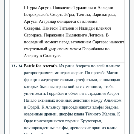
Штурм Аргуса. Появление Туралиона и Аллерии
Ветрокрылой. Смерть Зе'ры, Талгата, Вариматраса,
Аргуса.
Агграмар очищается от влияния
Скверны.
Пантеон Титанов и Иллидан пленяют
Саргераса. Поражение Пылающего Легиона. В
последний момент перед заточением Саргерас наносит
смертельный удар своим мечом Горрибалом по
Азероту в Силитусе.
Battle for Azeroth.
33 - 34
з раны Азерота по всей планете
И
распространятся минерал азерит. По просьбе Магни
фракции жертвуют своими артефактами, с помощью
которых была выиграна война с Легионом, чтобы
уничтожить Горрибал и облегчить страдания Азерот.
Начало активных военных действий между Альянсом
и Ордой. К Альянсу присоединяются эльфы бездны,
озаренные дренеи, дворфы клана Тёмного Железа. К
Орде присоединяются таурены Крутогорья,
ночнорожденные эльфы, дренорские орки из клана