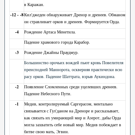
в Каражан.
-12 - -8
Кил'джеден обнаруживает Дренор и дренеев. Обманом
он стравливает орков и дренеев. Формируется Орда.
-4
Рождение Артаса Менетила.
Падение храмового города Карабор.
-3
Рождение Джайны Праудмур.
Большинство орочьих вождей пьют кровь Повелителя
преисподней Маннорота, оскверняя практически всю
расу орков. Падение Шаттрата, взрыв Аукиндона.
-2
Появление Сломленных среди уцелевших дренеев.
Падение Небесного Пути.
-1
Медив, контролируемый Саргерасом, ментально
связывается с Гул'даном на Дреноре и рассказывает,
как связать их умирающий мир и Азерот, дабы Орда
могла захватить себе новый мир. Медив побеждает в
битве свою мать, Эгвин.