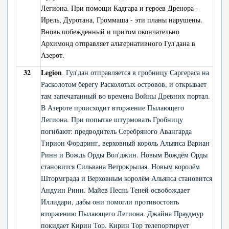
Легиона. При помощи Кадгара и героев Дренора -
Ирель, Дуротана, Громмаша - эти планы нарушены.
Вновь побежденный и притом окончательно
Архимонд отправляет альтернативного Гул'дана в
Азерот.
32
Legion
Гул'дан отправляется в гробницу Саргераса на
.
Расколотом берегу Расколотых островов, и открывает
там запечатанный во времена Войны Древних портал.
В Азероте происходит вторжение Пылающего
Легиона. При попытке штурмовать Гробницу
погибают: предводитель Серебряного Авангарда
Тирион Фордринг, верховный король Альянса Вариан
Ринн и Вождь Орды Вол'джин. Новым Вождём Орды
становится Сильвана Ветрокрылая. Новым королём
Штормграда и Верховным королём Альянса становится
Андуин Ринн. Майев Песнь Теней освобождает
Иллидари, дабы они помогли противостоять
вторжению Пылающего Легиона. Джайна Праудмур
покидает Кирин Тор. Кирин Тор телепортирует