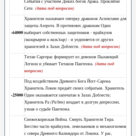
События с участием Диких богов Арака. Проклятие
Сете.
(дата под вопросом)
Хранители назначают пятерку драконов Аспектами для
защиты Азерота. В противовес драконам Один
-64000
выбирает собственных защитников - врайкулов
(валарьяров и валь'кир)
- и уединяется от других
хранителей в Залах Доблести.
(дата под вопросом)
Титан Саргерас формирует из демонов Пылающий
Легион и убивает Титанов Пантеона.
(дата под
вопросом)
Под воздействием Древнего Бога Йогг-Сарона
Хранитель Локен предаёт своих собратьев. Хранитель
-25000
Один оказывается запечатан в Залах Доблести;
Хранитель Ра
(Ра'ден)
впадает в долгую депрессию,
узнав о судьбе Пантеона.
Снежескорнская Война. Смерть Хранителя Тира.
Бегство части врайкулов, земельников и механогномов
с севера Древнего Калимдора от Локена. У рас,