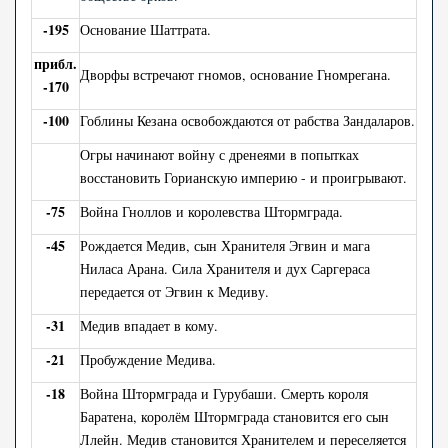
-195
Основание Шаттрата.
прибл.
Дворфы встречают гномов, основание Гномрегана.
-170
-100
Гоблины Кезана освобождаются от рабства Зандаларов.
Огры начинают войну с дренеями в попытках
восстановить Горианскую империю - и проигрывают.
-75
Война Гноллов и королевства Штормграда.
-45
Рождается Медив, сын Хранителя Эгвин и мага
Ниласа Арана. Сила Хранителя и дух Саргераса
передается от Эгвин к Медиву.
-31
Медив впадает в кому.
-21
Пробуждение Медива.
-18
Война Штормграда и Гурубаши. Смерть короля
Баратена, королём Штормграда становится его сын
Ллейн. Медив становится Хранителем и переселяется