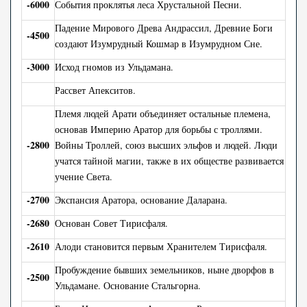
-6000
События проклятья леса Хрустальной Песни.
Падение Мирового Древа Андрассил, Древние Боги
-4500
создают Изумрудный Кошмар в Изумрудном Сне.
-3000
Исход гномов из Ульдамана.
Рассвет Апекситов.
Племя людей Арати объединяет остальные племена,
основав Империю Аратор для борьбы с троллями.
-2800
Войны Троллей, союз высших эльфов и людей. Люди
учатся тайной магии, также в их обществе развивается
учение Света.
-2700
Экспансия Аратора, основание Даларана.
-2680
Основан Совет Тирисфаля.
-2610
Алоди становится первым Хранителем Тирисфаля.
Пробуждение бывших земельников, ныне дворфов в
-2500
Ульдамане. Основание Стальгорна.