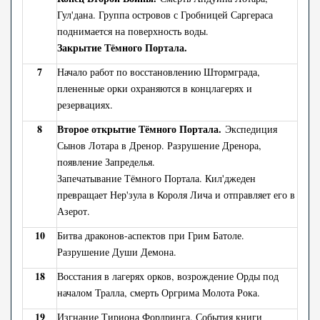
Гул'дана. Группа островов с Гробницей Саргераса
поднимается на поверхность воды.
Закрытие Тёмного Портала.
7
Начало работ по восстановлению Штормграда,
плененные орки охраняются в концлагерях и
резервациях.
8
Второе открытие Тёмного Портала.
Экспедиция
Сынов Лотара в Дренор. Разрушение Дренора,
появление Запределья.
Запечатывание Тёмного Портала. Кил'джеден
превращает Нер'зула в Короля Лича и отправляет его в
Азерот.
10
Битва драконов-аспектов при Грим Батоле.
Разрушение Души Демона.
18
Восстания в лагерях орков, возрождение Орды под
началом Тралла, смерть Оргрима Молота Рока.
19
Изгнание Тириона Фордринга. События книги