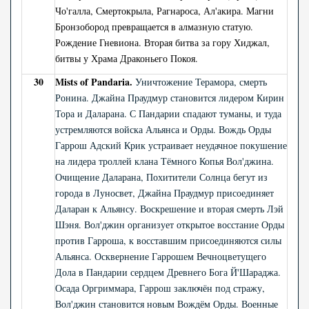
Чо'галла, Смертокрыла, Рагнароса, Ал'акира. Магни
Бронзобород превращается в алмазную статую.
Рождение Гневиона. Вторая битва за гору Хиджал,
битвы у Храма Драконьего Покоя.
30
Mists of Pandaria.
Уничтожение Терамора, смерть
Ронина. Джайна Праудмур становится лидером Кирин
Тора и Даларана. С Пандарии спадают туманы, и туда
устремляются войска Альянса и Орды. Вождь Орды
Гаррош Адский Крик устраивает неудачное покушение
на лидера троллей клана Тёмного Копья Вол'джина.
Очищение Даларана, Похитители Солнца бегут из
города в Луносвет, Джайна Праудмур присоединяет
Даларан к Альянсу. Воскрешение и вторая смерть Лэй
Шэня. Вол'джин организует открытое восстание Орды
против Гарроша, к восставшим присоединяются силы
Альянса. Осквернение Гаррошем Вечноцветущего
Дола в Пандарии сердцем Древнего Бога Й'Шараджа.
Осада Оргриммара, Гаррош заключён под стражу,
Вол'джин становится новым Вождём Орды. Военные