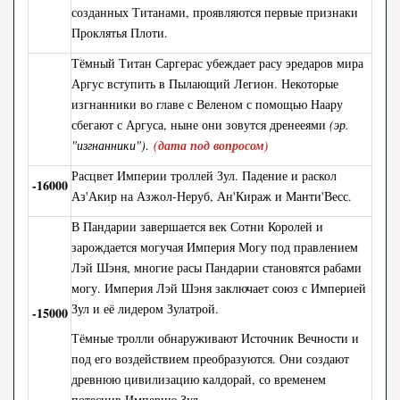
созданных Титанами, проявляются первые признаки
Проклятья Плоти.
Тёмный Титан Саргерас убеждает расу эредаров мира
Аргус вступить в Пылающий Легион. Некоторые
изгнанники во главе с Веленом с помощью Наару
сбегают с Аргуса, ныне они зовутся дренееями
(эр.
"изгнанники")
.
(дата под вопросом)
Расцвет Империи троллей Зул. Падение и раскол
-16000
Аз'Акир на Азжол-Неруб, Ан'Кираж и Манти'Весс.
В Пандарии завершается век Сотни Королей и
зарождается могучая Империя Могу под правлением
Лэй Шэня, многие расы Пандарии становятся рабами
могу. Империя Лэй Шэня заключает союз с Империей
Зул и её лидером Зулатрой.
-15000
Тёмные тролли обнаруживают Источник Вечности и
под его воздействием преобразуются. Они создают
древнюю цивилизацию калдорай, со временем
потеснив Империю Зул.