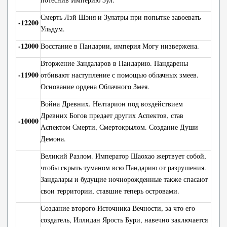
Смерть Лэй Шэня и Зулатры при попытке завоевать
-12200
Ульдум.
-12000
Восстание в Пандарии, империя Могу низвержена.
Вторжение Зандаларов в Пандарию. Пандарены
-11900
отбивают наступление с помощью облачных змеев.
Основание ордена Облачного Змея.
Война Древних. Нелтарион под воздействием
Древних Богов предает других Аспектов, став
-10000
Аспектом Смерти, Смертокрылом. Создание Души
Демона.
Великий Разлом. Император Шаохао жертвует собой,
чтобы скрыть туманом всю Пандарию от разрушения.
Зандалары и будущие ночнорожденные также спасают
свои территории, ставшие теперь островами.
Создание второго Источника Вечности, за что его
создатель, Иллидан Ярость Бури, навечно заключается