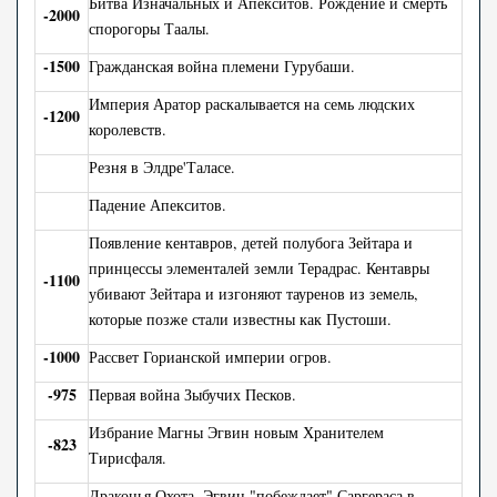
Битва Изначальных и Апекситов. Рождение и смерть
-2000
спорогоры Таалы.
-1500
Гражданская война племени Гурубаши.
Империя Аратор раскалывается на семь людских
-1200
королевств.
Резня в Элдре'Таласе.
Падение Апекситов.
Появление кентавров, детей полубога Зейтара и
принцессы элементалей земли Терадрас. Кентавры
-1100
убивают Зейтара и изгоняют тауренов из земель,
которые позже стали известны как Пустоши.
-1000
Рассвет Горианской империи огров.
-975
Первая война Зыбучих Песков.
Избрание Магны Эгвин новым Хранителем
-823
Тирисфаля.
Драконья Охота. Эгвин "побеждает" Саргераса в