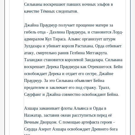
Сильваны воскрешают павших ночных эльфов в
качестве Тёмных следопытов.
Джайна Праудмур получает прощение матери за
гибель отца - Даэлина Праудмура, и становится Лорд-
адмиралом Кул Тираса. Альянс организует штурм
Зулдазара и убивает короля Растахана, Орда отбивает
атаку, смертельно ранив Гелбина Меггакрута.
Таланджи становится королевой Зандалара. Сильвана
воскрешает Дерека Праудмура как Отрекшегося. Бейн
освобождает Дерека и отдает его сестре, Джайне
Праудмур. За это Сильвана объявляет Бейна
предателем и заключает его под стражу. Тралл,
Саурфанг и Джайна совместно освобождают Бейна.
Азшара заманивает флоты Альянса и Орды в
Назжатар, заставив океан расступиться перед её
Вечным Дворцом. С помощью артефакта героев -
Сердца Азерот Азшара освобождает Древнего бога