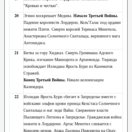
"Кровью и честью".
20
Начало Третьей Войны.
Эгвин воскрешает Медива.
Падение королевств Лордерон, Кель'Талас под ордами
нежити Плети. Смерти королей Теренаса Менетила,
Анастериана Солнечного Скитальца, верховного мага
Антонидаса.
21
Битва за гору Хиджал. Смерть Громмаша Адского
Крика, изгнание Маннорота и Архимонда. Тиранда
освобождает Иллидана Ярость Бури из Казематов
Стражей.
Конец Третьей Войны.
Начало колонизации
Калимдора.
22
Иллидан Ярость Бури сбегает в Запределье вместе с
войсками эльфов крови принца Кель'таса Солнечного
Скитальца и наг леди Вайш. Свержение власти
Пылающего Легиона в Запределье. Гражданская война
нежити в Лордероне. Артас Менетил сливается с
Королем-личом. Атака Даэлина Праудмура на Орду.