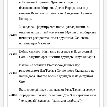
в Казематы Стражей. Драконы создают и
благословляют Мировое Древо Нордрассил под
вторым Источником Вечности. Создание Ночного
Колодца.
У калдорай формируется новый уклад жизни, они
отказываются от тайном магии
(Арканы)
, в обществе
-
9400
начинает распространяться друидизм. Основана
организация Часовых.
Война сатиров. Изгнание воргенов в Изумрудный
-9300
Сон. Создание организации друидов "Круг Кенария".
Изгнание остатков Высокорождённых под
руководством Дат'Ремара Солнечного Скитальца из
-7300
Калимдора. Долгое бдение друидов и Изумрудном
Сне.
Высокорождённые основывают Кель'Талас на севере
-6800
Лордерона
(таласс. "Высокий Дом")
и нарекают себя
"кель'дорай"
(таласс. "высшими эльфами")
.