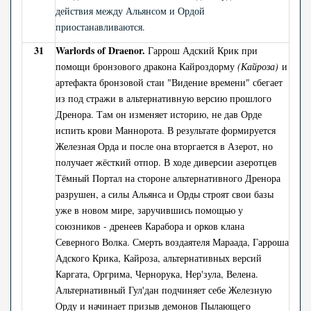
действия между Альянсом и Ордой
приостанавливаются.
31
Warlords of Draenor.
Гаррош Адский Крик при
помощи бронзового дракона Кайроздорму
(Кайроза)
и
артефакта бронзовой стаи "Видение времени" сбегает
из под стражи в альтернативную версию прошлого
Дренора. Там он изменяет историю, не дав Орде
испить крови Маннорота. В результате формируется
Железная Орда и после она вторгается в Азерот, но
получает жёсткий отпор. В ходе диверсии азеротцев
Тёмный Портал на стороне альтернативного Дренора
разрушен, а силы Альянса и Орды строят свои базы
уже в новом мире, заручившись помощью у
союзников - дренеев Карабора и орков клана
Северного Волка. Смерть воздаятеля Мараада, Гарроша
Адского Крика, Кайроза, альтернативных версий
Каргата, Оргрима, Чернорука, Нер'зула, Велена.
Альтернативный Гул'дан подчиняет себе Железную
Орду и начинает призыв демонов Пылающего