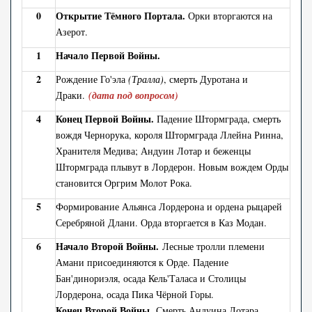
0
Открытие Тёмного Портала.
Орки вторгаются на
Азерот.
1
Начало Первой Войны.
2
Рождение Го'эла
(Тралла)
, смерть Дуротана и
Драки.
(дата под вопросом)
4
Конец Первой Войны.
Падение Штормграда, смерть
вождя Чернорука, короля Штормграда Ллейна Ринна,
Хранителя Медива; Андуин Лотар и беженцы
Штормграда плывут в Лордерон. Новым вождем Орды
становится Оргрим Молот Рока.
5
Формирование Альянса Лордерона и ордена рыцарей
Серебряной Длани. Орда вторгается в Каз Модан.
6
Начало Второй Войны.
Лесные тролли племени
Амани присоединяются к Орде. Падение
Бан'динориэля, осада Кель'Таласа и Столицы
Лордерона, осада Пика Чёрной Горы.
Конец Второй Войны.
Смерть Андуина Лотара,