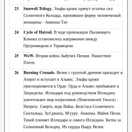
23
Sunwell Trilogy.
Эльфы крови прячут остатки сил
Солнечного Колодца, принявшие форму человеческой
женщины - Анвины Тиг.
24
Cycle of Hatred.
В ходе провокации Пылающего
Клинка установилось напряжение между
Оргриммаром и Терамором.
25
WoW.
Вторая война Зыбучих Песков. Нашествие
Плети.
26
Burning Crusade.
Велен с группой дренеев приходит в
Азерот и вступает в Альянс. Эльфы крови
присоединяются к Орде. Орда и Альянс прибывают в
Запределье. Иллидари под руководством Иллидана
уничтожают мир натрезимов
(Повелителей Ужаса)
-
Натрезу. Смерть леди Вайш, Кель'таса Солнечного
Скитальца, Зул'джина, М'ууру, Анвины. Майев Песнь
Теней пленяет Иллидари и самого Иллидана. Битва за
Солнечный Колодец. Из сердца Наару Велен