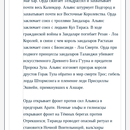
Маг'хар. Орда сжигает Тельдрассил и захватывает
почти весь Калимдор. Альянс штурмует Подгород и
захватывает почти все Восточные Королевства. Орда
заключает союз с троллями Зандалара. Альянс
заключает союз с людьми Кул Тираса. В ходе
гражданской войны в Зандаларе погибает Резан - Лоа
Королей, в связи с чем король зандаларов Растахан
заключает союз с Бвонсамди - Лоа Смерти. Орда при
подмоге принцессы зандаларов Таланджи убивают
искусственного Древнего Бога Г'ууна и предателя
Пророка Зула. Альянс изгоняет призрак короля
друстов Горак Тула обратно в мир смерти Трос; гибель
лорда Штормсонга и пленение леди Присциллы
Эшвейн, примкнувших к Азшаре.
Орда открывает фронт против сил Альянса в
предгорьях Арати. Ночные эльфы и гилнеасцы
открывают фронт на Тёмных берегах против
Отрекшихся; Тиранда проводит опасный ритуал и
становится Ночной Воительницей, валь'киры