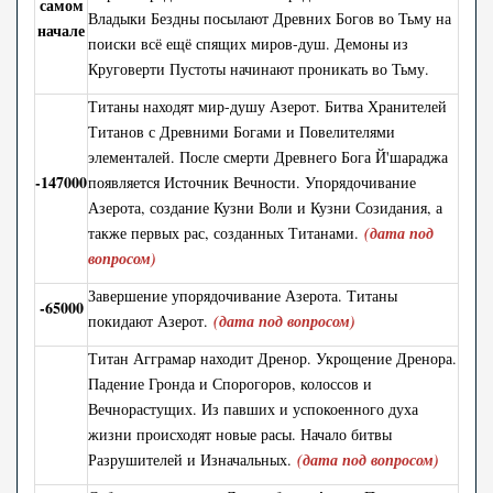
самом
Владыки Бездны посылают Древних Богов во Тьму на
начале
поиски всё ещё спящих миров-душ. Демоны из
Круговерти Пустоты начинают проникать во Тьму.
Титаны находят мир-душу Азерот. Битва Хранителей
Титанов с Древними Богами и Повелителями
элементалей. После смерти Древнего Бога Й'шараджа
-147000
появляется Источник Вечности. Упорядочивание
Азерота, создание Кузни Воли и Кузни Созидания, а
также первых рас, созданных Титанами.
(дата под
вопросом)
Завершение упорядочивание Азерота. Титаны
-65000
покидают Азерот.
(дата под вопросом)
Титан Агграмар находит Дренор. Укрощение Дренора.
Падение Гронда и Спорогоров, колоссов и
Вечнорастущих. Из павших и успокоенного духа
жизни происходят новые расы. Начало битвы
Разрушителей и Изначальных.
(дата под вопросом)