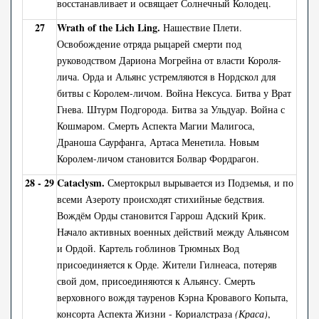
восстанавливает и освящает Солнечный Колодец.
27
Wrath of the Lich Ling.
Нашествие Плети.
Освобождение отряда рыцарей смерти под
руководством Дариона Могрейна от власти Короля-
лича. Орда и Альянс устремляются в Нордскол для
битвы с Королем-личом. Война Нексуса. Битва у Врат
Гнева. Штурм Подгорода. Битва за Ульдуар. Война с
Кошмаром. Смерть Аспекта Магии Малигоса,
Драноша Саурфанга, Артаса Менетила. Новым
Королем-личом становится Болвар Фордрагон.
28 - 29
Cataclysm.
Смертокрыл вырывается из Подземья, и по
всеми Азероту происходят стихийные бедствия.
Вождём Орды становится Гаррош Адский Крик.
Начало активных военных действий между Альянсом
и Ордой. Картель гоблинов Трюмных Вод
присоединяется к Орде. Жители Гилнеаса, потеряв
свой дом, присоединяются к Альянсу. Смерть
верховного вождя тауренов Кэрна Кровавого Копыта,
консорта Аспекта Жизни - Кориалстраза
(Краса)
,