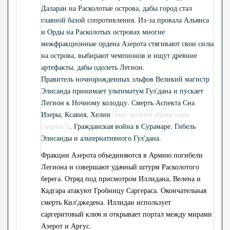
Даларан на Расколотые острова, дабы город стал
главной базой сопротивления. Из-за провала Альянса
и Орды на Расколотых островах многие
межфракционные ордена Азерота стягивают свои силы
на острова, выбирают чемпионов и ищут древние
артефакты, дабы одолеть Легион.
Правитель ночнорожденных эльфов Великий магистр
Элисанда принимает ультиматум Гул'дана и пускает
Легион к Ночному колодцу. Смерть Аспекта Сна
Изеры, Ксавия, Хелии
(кто может убить саму
смерть?)
. Гражданская война в Сурамаре. Гибель
Элисанды и альтернативного Гул'дана.
Фракции Азерота объединяются в Армию погибели
Легиона и совершают удачный штурм Расколотого
берега. Отряд под присмотром Иллидана, Велена и
Кадгара атакуют Гробницу Саргераса. Окончательная
смерть Кил'джедена. Иллидан использует
саргеритовый ключ и открывает портал между мирами
Азерот и Аргус.