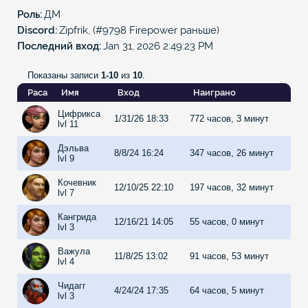
Роль
ДМ
Discord
Zipfrik, (#9798 Firepower раньше)
Последний вход
Jan 31, 2026 2:49:23 PM
Показаны записи
1-10
из
10
.
Раса
Имя
Вход
Наиграно
Цифрикса
1/31/26 18:33
772 часов, 3 минут
lvl 11
Дэльва
8/8/24 16:24
347 часов, 26 минут
lvl 9
Кочевник
12/10/25 22:10
197 часов, 32 минут
lvl 7
Кангрида
12/16/21 14:05
55 часов, 0 минут
lvl 3
Важула
11/8/25 13:02
91 часов, 53 минут
lvl 4
Чидагг
4/24/24 17:35
64 часов, 5 минут
lvl 3