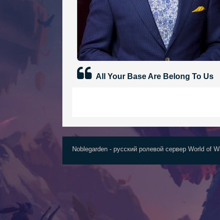
All Your Base Are Belong To Us
Noblegarden - русский ролевой сервер World of Wa