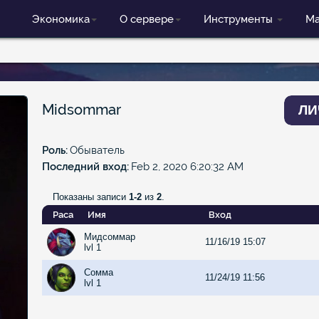
Экономика
О сервере
Инструменты
Ма
Midsommar
ЛИ
Роль
Обыватель
Последний вход
Feb 2, 2020 6:20:32 AM
Показаны записи
1-2
из
2
.
Раса
Имя
Вход
Мидсоммар
11/16/19 15:07
lvl 1
Сомма
11/24/19 11:56
lvl 1