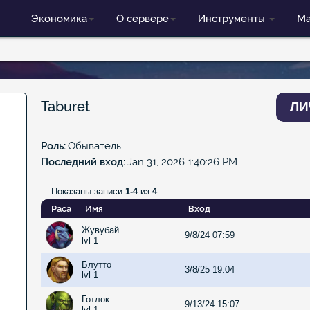
Экономика
О сервере
Инструменты
Ма
Taburet
ЛИ
Роль
Обыватель
Последний вход
Jan 31, 2026 1:40:26 PM
Показаны записи
1-4
из
4
.
Раса
Имя
Вход
Жувубай
9/8/24 07:59
lvl 1
Блутто
3/8/25 19:04
lvl 1
Готлок
9/13/24 15:07
lvl 1