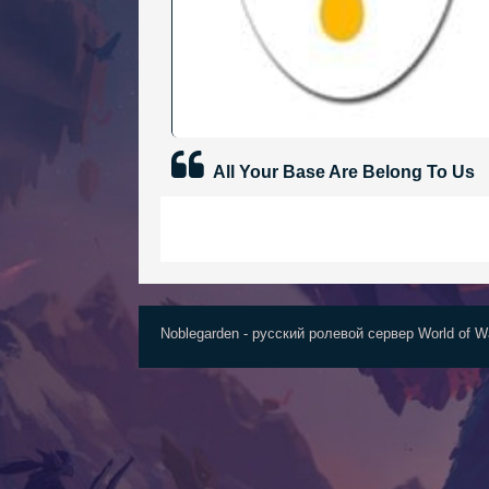
All Your Base Are Belong To Us
Noblegarden - русский ролевой сервер World of Wa