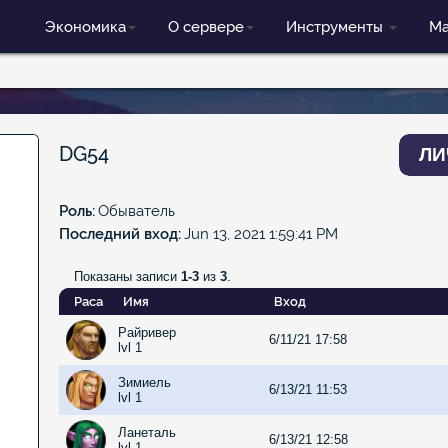
Экономика
О сервере
Инструменты
Ма
DG54
ЛИ
Роль
Обыватель
Последний вход
Jun 13, 2021 1:59:41 PM
Показаны записи
1-3
из
3
.
Раса
Имя
Вход
Райривер
6/11/21 17:58
lvl 1
Зимиель
6/13/21 11:53
lvl 1
Ланеталь
6/13/21 12:58
lvl 1