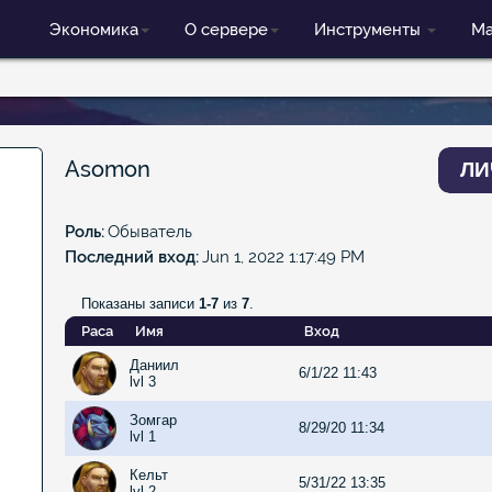
Экономика
О сервере
Инструменты
Ма
Asomon
ЛИ
Роль
Обыватель
Последний вход
Jun 1, 2022 1:17:49 PM
Показаны записи
1-7
из
7
.
Раса
Имя
Вход
Даниил
6/1/22 11:43
lvl 3
Зомгар
8/29/20 11:34
lvl 1
Кельт
5/31/22 13:35
lvl 2