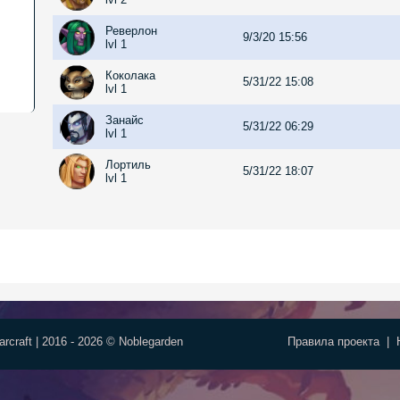
Реверлон
9/3/20 15:56
lvl 1
Коколака
5/31/22 15:08
lvl 1
Занайс
5/31/22 06:29
lvl 1
Лортиль
5/31/22 18:07
lvl 1
rcraft | 2016 - 2026 © Noblegarden
Правила проекта
|