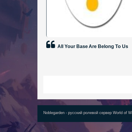
All Your Base Are Belong To Us
Noblegarden - русский ролевой сервер World of Wa